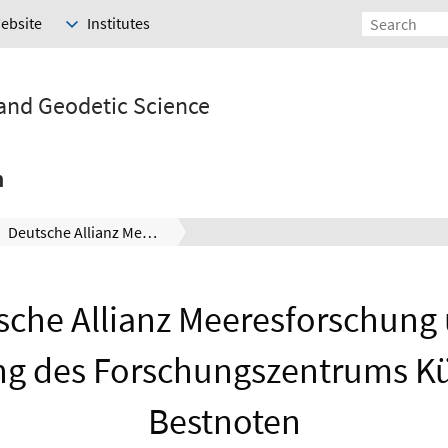
Website
Institutes
 and Geodetic Science
h
Deutsche Allianz Meeresforschung unter Beteiligung des Forschungszentrums Küste erhält Bestnoten
sche Allianz Meeresforschung 
ng des Forschungszentrums Kü
Bestnoten