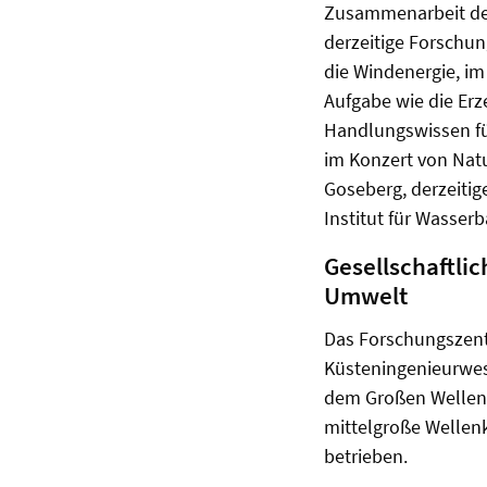
Zusammenarbeit der
derzeitige Forschun
die Windenergie, im
Aufgabe wie die Erz
Handlungswissen für
im Konzert von Natur
Goseberg, derzeitig
Institut für Wasser
Gesellschaftli
Umwelt
Das Forschungszent
Küsteningenieurwese
dem Großen Wellen
mittelgroße Wellen
betrieben.