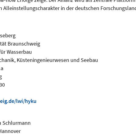
 Alleinstellungscharakter in der deutschen Forschungsland
Goseberg
ität Braunschweig
 für Wasserbau
chanik, Küsteningenieurwesen und Seebau
1a
g
930
ig.de/lwi/hyku
ten Schlurmann
 Hannover