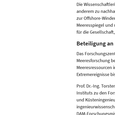
Die Wissenschaftle
anderem zu nachhal
zur Offshore-Winde
Meeresspiegel und
für die Gesellschaft
Beteiligung a
Das Forschungszent
Meeresforschung bet
Meeresressourcen i
Extremereignisse bi
Prof. Dr.-Ing. Tors
Instituts zu den Fo
und Küsteningenieu
ingenieurwissenscha
DAM-Forschungsmis