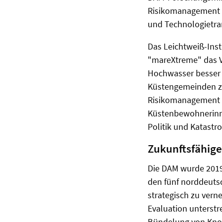
Risikomanagement i
und Technologietra
Das Leichtweiß-Inst
"mareXtreme" das Ve
Hochwasser besser 
Küstengemeinden zu
Risikomanagement 
Küstenbewohnerinne
Politik und Katastr
Zukunftsfähige
Die DAM wurde 201
den fünf norddeutsc
strategisch zu vern
Evaluation unterstr
Bündelung von Know-