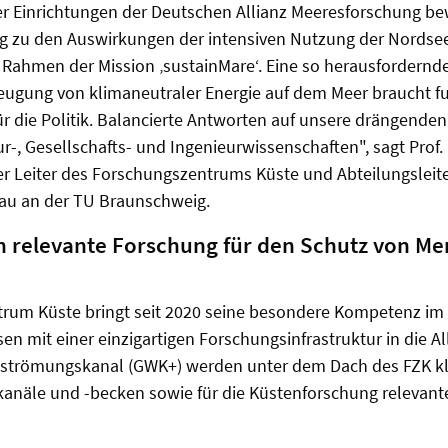
 Einrichtungen der Deutschen Allianz Meeresforschung bewi
g zu den Auswirkungen der intensiven Nutzung der Nordsee
 Rahmen der Mission ‚sustainMare‘. Eine so herausfordernde
eugung von klimaneutraler Energie auf dem Meer braucht f
 die Politik. Balancierte Antworten auf unsere drängenden 
-, Gesellschafts- und Ingenieurwissenschaften", sagt Prof. D
er Leiter des Forschungszentrums Küste und Abteilungsleite
bau an der TU Braunschweig.
ch relevante Forschung für den Schutz von M
rum Küste bringt seit 2020 seine besondere Kompetenz im
n mit einer einzigartigen Forschungsinfrastruktur in die Al
strömungskanal (GWK+) werden unter dem Dach des FZK kl
kanäle und -becken sowie für die Küstenforschung relevan