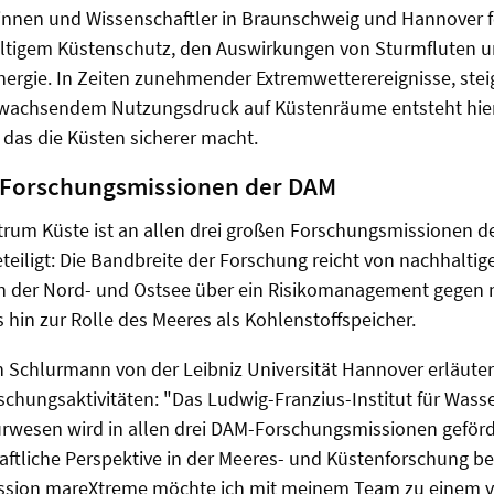
rinnen und Wissenschaftler in Braunschweig und Hannover 
tigem Küstenschutz, den Auswirkungen von Sturmfluten 
nergie. In Zeiten zunehmender Extremwetterereignisse, st
 wachsendem Nutzungsdruck auf Küstenräume entsteht hie
, das die Küsten sicherer macht.
n Forschungsmissionen der DAM
rum Küste ist an allen drei großen Forschungsmissionen de
eiligt: Die Bandbreite der Forschung reicht von nachhaltig
n der Nord- und Ostsee über ein Risikomanagement gegen 
s hin zur Rolle des Meeres als Kohlenstoffspeicher.
ten Schlurmann von der Leibniz Universität Hannover erläuter
rschungsaktivitäten: "Das Ludwig-Franzius-Institut für Was
rwesen wird in allen drei DAM-Forschungsmissionen geförde
ftliche Perspektive in der Meeres- und Küstenforschung bei
sion mareXtreme möchte ich mit meinem Team zu einem v