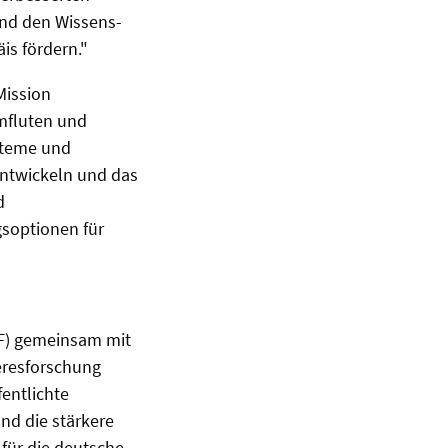
nd den Wissens-
is fördern."
Mission
rmfluten und
steme und
ntwickeln und das
d
soptionen für
F) gemeinsam mit
eresforschung
fentlichte
nd die stärkere
 für die deutsche