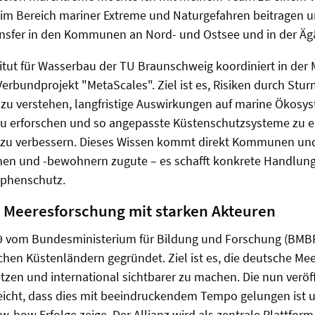
m Bereich mariner Extreme und Naturgefahren beitragen u
nsfer in den Kommunen an Nord- und Ostsee und in der Ägä
itut für Wasserbau der TU Braunschweig koordiniert in der 
rbundprojekt "MetaScales". Ziel ist es, Risiken durch Stu
zu verstehen, langfristige Auswirkungen auf marine Ökosy
 erforschen und so angepasste Küstenschutzsysteme zu e
zu verbessern. Dieses Wissen kommt direkt Kommunen un
n und -bewohnern zugute – es schafft konkrete Handlung
ophenschutz.
 Meeresforschung mit starken Akteuren
9 vom Bundesministerium für Bildung und Forschung (BMB
hen Küstenländern gegründet. Ziel ist es, die deutsche Me
etzen und international sichtbarer zu machen. Die nun veröf
eicht, dass dies mit beeindruckendem Tempo gelungen ist u
how Erfolge zeige. Der Allianz wird als zentrale Plattform