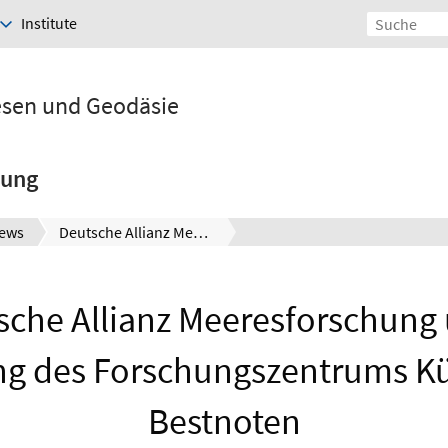
Institute
esen und Geodäsie
hung
ews
Deutsche Allianz Meeresforschung unter Beteiligung des Forschungszentrums Küste erhält Bestnoten
sche Allianz Meeresforschung 
ng des Forschungszentrums Kü
Bestnoten