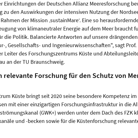
 Einrichtungen der Deutschen Allianz Meeresforschung bewi
g zu den Auswirkungen der intensiven Nutzung der Nordsee
 Rahmen der Mission ‚sustainMare‘. Eine so herausfordernde
eugung von klimaneutraler Energie auf dem Meer braucht f
 die Politik. Balancierte Antworten auf unsere drängenden 
-, Gesellschafts- und Ingenieurwissenschaften", sagt Prof. D
er Leiter des Forschungszentrums Küste und Abteilungsleite
bau an der TU Braunschweig.
ch relevante Forschung für den Schutz von M
rum Küste bringt seit 2020 seine besondere Kompetenz im
n mit einer einzigartigen Forschungsinfrastruktur in die Al
strömungskanal (GWK+) werden unter dem Dach des FZK kl
kanäle und -becken sowie für die Küstenforschung relevan