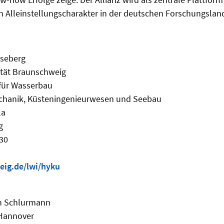
 Alleinstellungscharakter in der deutschen Forschungsland
Goseberg
ität Braunschweig
 für Wasserbau
chanik, Küsteningenieurwesen und Seebau
1a
g
930
ig.de/lwi/hyku
ten Schlurmann
 Hannover