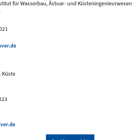
stitut für Wasserbau, Ästuar- und Küsteningenieurwesen
4
9021
over.de
 Küste
9223
ver.de