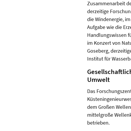
Zusammenarbeit der
derzeitige Forschun
die Windenergie, im
Aufgabe wie die Erz
Handlungswissen für
im Konzert von Natur
Goseberg, derzeitig
Institut für Wasser
Gesellschaftli
Umwelt
Das Forschungszent
Küsteningenieurwese
dem Großen Wellen
mittelgroße Wellen
betrieben.