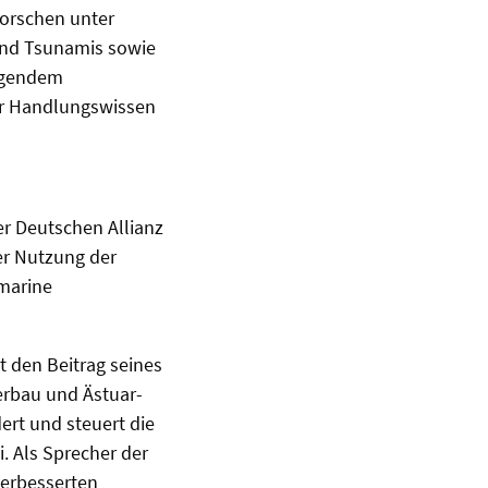
forschen unter
und Tsunamis sowie
eigendem
r Handlungswissen
r Deutschen Allianz
er Nutzung der
marine
t den Beitrag seines
serbau und Ästuar-
rt und steuert die
. Als Sprecher der
erbesserten