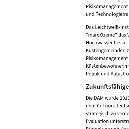
Risikomanagement i
und Technologietra
Das Leichtweiß-Inst
"mareXtreme" das Ve
Hochwasser besser 
Küstengemeinden zu
Risikomanagement 
Küstenbewohnerinne
Politik und Katastr
Zukunftsfähige
Die DAM wurde 201
den fünf norddeutsc
strategisch zu vern
Evaluation unterstr
Bündelung von Know-