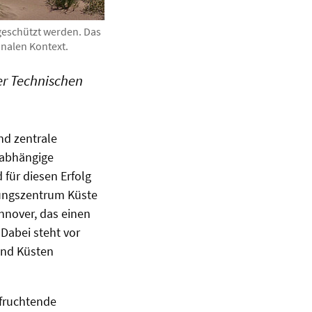
geschützt werden. Das
nalen Kontext.
er Technischen
nd zentrale
nabhängige
für diesen Erfolg
hungszentrum Küste
nnover, das einen
Dabei steht vor
und Küsten
efruchtende