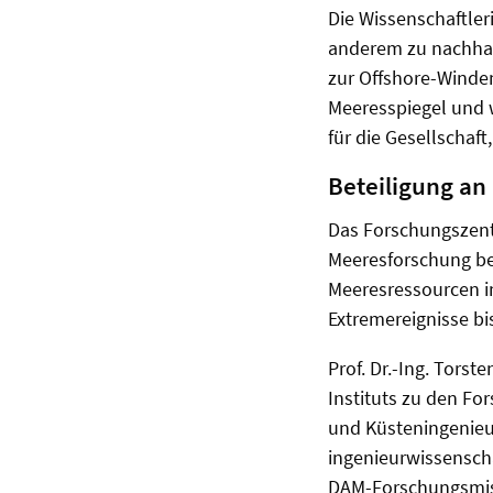
Die Wissenschaftle
anderem zu nachhal
zur Offshore-Winde
Meeresspiegel und
für die Gesellschaft
Beteiligung a
Das Forschungszent
Meeresforschung bet
Meeresressourcen i
Extremereignisse bi
Prof. Dr.-Ing. Tors
Instituts zu den Fo
und Küsteningenieu
ingenieurwissenscha
DAM-Forschungsmis