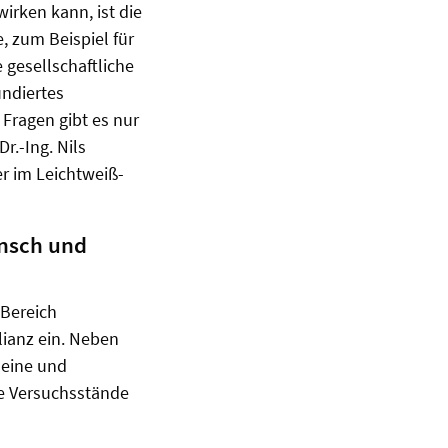
rken kann, ist die
, zum Beispiel für
 gesellschaftliche
undiertes
Fragen gibt es nur
r.-Ing. Nils
r im Leichtweiß-
ensch und
 Bereich
lianz ein. Neben
eine und
te Versuchsstände