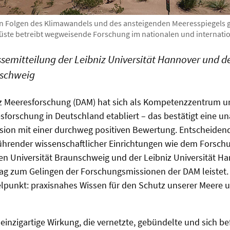
n Folgen des Klimawandels und des ansteigenden Meeresspiegels 
ste betreibt wegweisende Forschung im nationalen und internatio
emitteilung der Leibniz Universität Hannover und d
nschweig
nz Meeresforschung (DAM) hat sich als Kompetenzzentrum u
sforschung in Deutschland etabliert – das bestätigt eine u
ion mit einer durchweg positiven Bewertung. Entscheidend 
 führender wissenschaftlicher Einrichtungen wie dem Forsc
en Universität Braunschweig und der Leibniz Universität Ha
ag zum Gelingen der Forschungsmissionen der DAM leistet. 
elpunkt: praxisnahes Wissen für den Schutz unserer Meere 
e einzigartige Wirkung, die vernetzte, gebündelte und sich b