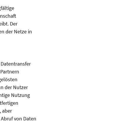
fältige
inschaft
ibt. Der
n der Netze in
 Datentransfer
 Partnern
gelösten
nn der Nutzer
chtige Nutzung
tfertigen
, aber
 Abruf von Daten