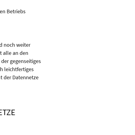
en Betriebs
d noch weiter
t alle an den
n der gegenseitiges
 leichtfertiges
ut der Datennetze
ETZE