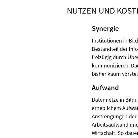
NUTZEN UND KOST
Synergie
Institutionen in Bi
Bestandteil der Inf
freizügig durch Üb
kommunizieren. Dadu
bisher kaum vorstel
Aufwand
Datennetze in Bildu
erheblichem Aufwand
Anstrengungen der 
Arbeitsaufwand und 
Wirtschaft. So daue