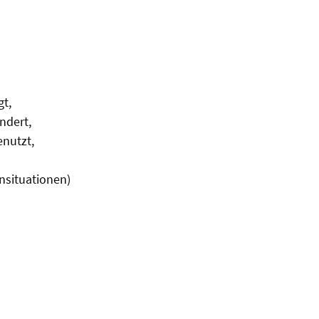
t,
ndert,
enutzt,
nsituationen)