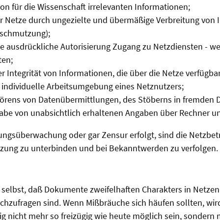
von für die Wissenschaft irrelevanten Informationen;
er Netze durch ungezielte und übermäßige Verbreitung von 
rschmutzung);
e ausdrückliche Autorisierung Zugang zu Netzdiensten - we
ten;
r Integrität von Informationen, die über die Netze verfügbar
ie individuelle Arbeitsumgebung eines Netznutzers;
thörens von Datenübermittlungen, des Stöberns in fremden
gabe von unabsichtlich erhaltenen Angaben über Rechner u
ngsüberwachung oder gar Zensur erfolgt, sind die Netzbetr
zung zu unterbinden und bei Bekanntwerden zu verfolgen.
n selbst, daß Dokumente zweifelhaften Charakters in Netze
chzufragen sind. Wenn Mißbräuche sich häufen sollten, wir
g nicht mehr so freizügig wie heute möglich sein, sondern 