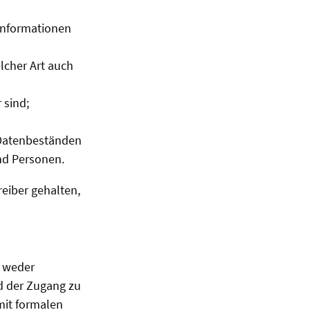
Informationen
lcher Art auch
 sind;
 Datenbeständen
nd Personen.
eiber gehalten,
n weder
d der Zugang zu
mit formalen