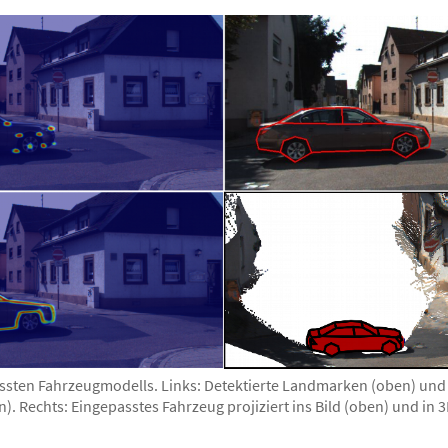
assten Fahrzeugmodells. Links: Detektierte Landmarken (oben) und 
. Rechts: Eingepasstes Fahrzeug projiziert ins Bild (oben) und in 3