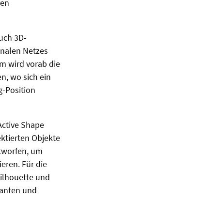
ren
uch 3D-
onalen Netzes
em wird vorab die
n, wo sich ein
g-Position
Active Shape
ktierten Objekte
tworfen, um
eren. Für die
Silhouette und
Kanten und