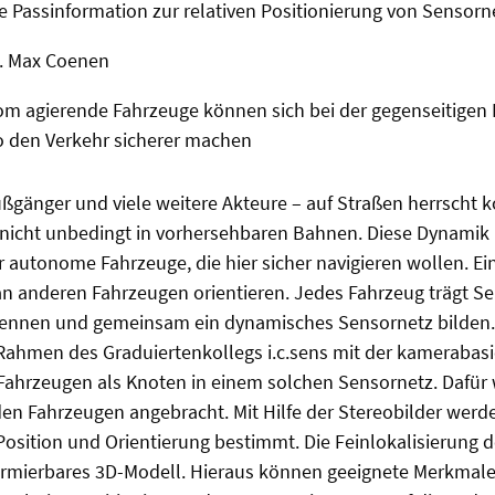
 Passinformation zur relativen Positionierung von Sensor
g. Max Coenen
m agierende Fahrzeuge können sich bei der gegenseitigen 
o den Verkehr sicherer machen
ußgänger und viele weitere Akteure – auf Straßen herrscht k
icht unbedingt in vorhersehbaren Bahnen. Diese Dynamik i
 autonome Fahrzeuge, die hier sicher navigieren wollen. Eine
an anderen Fahrzeugen orientieren. Jedes Fahrzeug trägt Se
rkennen und gemeinsam ein dynamisches Sensornetz bilden. 
 Rahmen des Graduiertenkollegs i.c.sens mit der kamerabas
 Fahrzeugen als Knoten in einem solchen Sensornetz. Dafür
en Fahrzeugen angebracht. Mit Hilfe der Stereobilder werd
 Position und Orientierung bestimmt. Die Feinlokalisierung 
rmierbares 3D-Modell. Hieraus können geeignete Merkmal