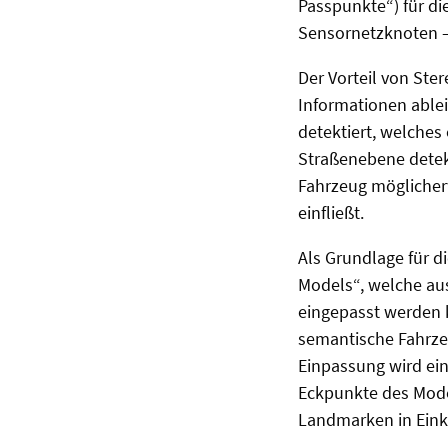
Passpunkte“) für di
Sensornetzknoten – 
Der Vorteil von St
Informationen ablei
detektiert, welches
Straßenebene detekt
Fahrzeug möglicherw
einfließt.
Als Grundlage für d
Models“, welche au
eingepasst werden 
semantische Fahrze
Einpassung wird ein
Eckpunkte des Mode
Landmarken in Einkl