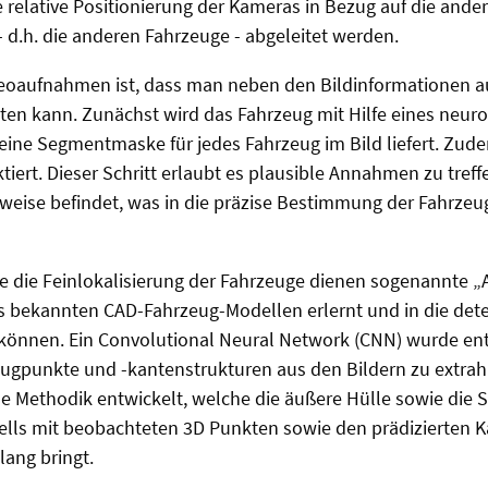
e relative Positionierung der Kameras in Bezug auf die ande
d.h. die anderen Fahrzeuge - abgeleitet werden.
ereoaufnahmen ist, dass man neben den Bildinformationen a
ten kann. Zunächst wird das Fahrzeug mit Hilfe eines neur
 eine Segmentmaske für jedes Fahrzeug im Bild liefert. Zud
iert. Dieser Schritt erlaubt es plausible Annahmen zu treffe
eise befindet, was in die präzise Bestimmung der Fahrzeu
ie die Feinlokalisierung der Fahrzeuge dienen sogenannte „
s bekannten CAD-Fahrzeug-Modellen erlernt und in die dete
können. Ein Convolutional Neural Network (CNN) wurde en
ugpunkte und -kantenstrukturen aus den Bildern zu extrahi
e Methodik entwickelt, welche die äußere Hülle sowie die 
lls mit beobachteten 3D Punkten sowie den prädizierten 
ang bringt.