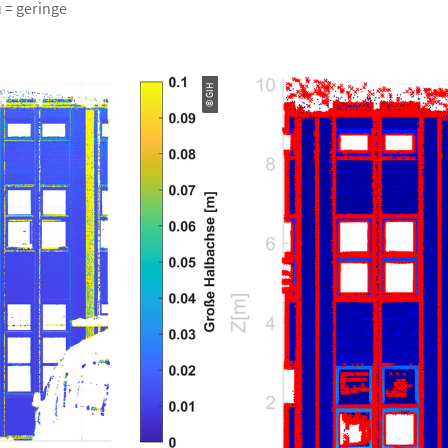
 = geringe
© GIH