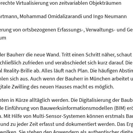
rechte Virtualisierung von zeitvariablen Objekträumen
artmann, Mohammad Omidalizarandi und Ingo Neumann
erung von ortsbezogenen Erfassungs-, Verwaltungs- und G
aum
 der Bauherr die neue Wand. Tritt einen Schritt näher, schau
chließlich zufrieden und verabschiedet sich kurz darauf. Die
ual Reality-Brille ab. Alles läuft nach Plan. Die häufigen Ab
ahlen sich aus. Auch wenn der Bauherr in München arbeitet u
gitale Zwilling des neuen Hauses macht es möglich.
en in Kürze alltäglich werden. Die Digitalisierung der Bau
e Einführung von Bauwerksinformationsmodellen (BIM) eröf
n. Mit Hilfe von Multi-Sensor-Systemen können erstmals B
 und zu jeder Zeit erfasst und dokumentiert werden. Das Er
wolken. Sie stehen den Anwendern als authentischer digitale