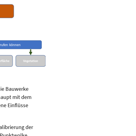
 die Bauwerke
rhaupt mit dem
ne Einflüsse
alibrierung der
r Punktwolke