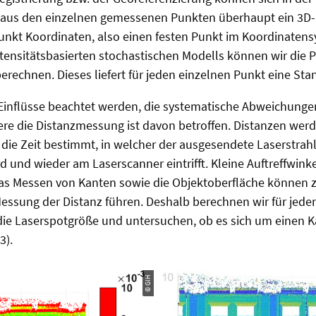
t aus den einzelnen gemessenen Punkten überhaupt ein 3D
Punkt Koordinaten, also einen festen Punkt im Koordinatensy
ensitätsbasierten stochastischen Modells können wir die P
rechnen. Dieses liefert für jeden einzelnen Punkt eine S
Einflüsse beachtet werden, die systematische Abweichunge
re die Distanzmessung ist davon betroffen. Distanzen wer
 die Zeit bestimmt, in welcher der ausgesendete Laserstr
rd und wieder am Laserscanner eintrifft. Kleine Auftreffwink
as Messen von Kanten sowie die Objektoberfläche können z
essung der Distanz führen. Deshalb berechnen wir für jede
 die Laserspotgröße und untersuchen, ob es sich um einen 
3).
© GIH