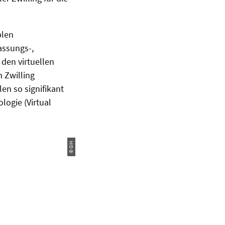
blen
assungs-,
 den virtuellen
 Zwilling
en so signifikant
logie (Virtual
© GIH