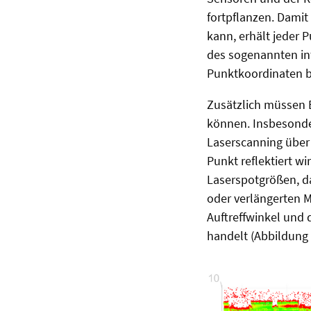
fortpflanzen. Dami
kann, erhält jeder 
des sogenannten int
Punktkoordinaten be
Zusätzlich müssen 
können. Insbesonde
Laserscanning über
Punkt reflektiert wi
Laserspotgrößen, d
oder verlängerten M
Auftreffwinkel und
handelt (Abbildung 