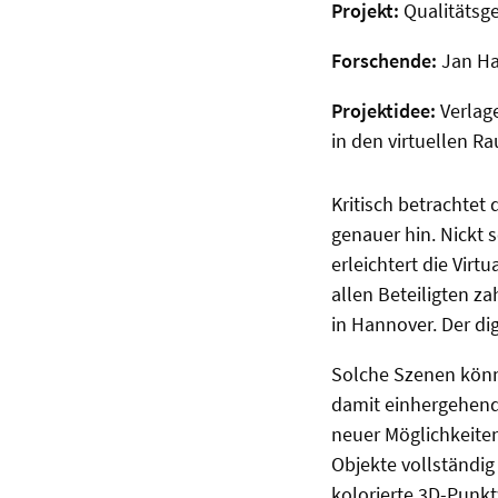
Projekt:
Qualitätsge
Forschende:
Jan H
Projektidee:
Verlag
in den virtuellen R
Kritisch betrachtet
genauer hin. Nickt s
erleichtert die Virt
allen Beteiligten z
in Hannover. Der di
Solche Szenen könnt
damit einhergehend
neuer Möglichkeite
Objekte vollständig
kolorierte 3D-Punkt