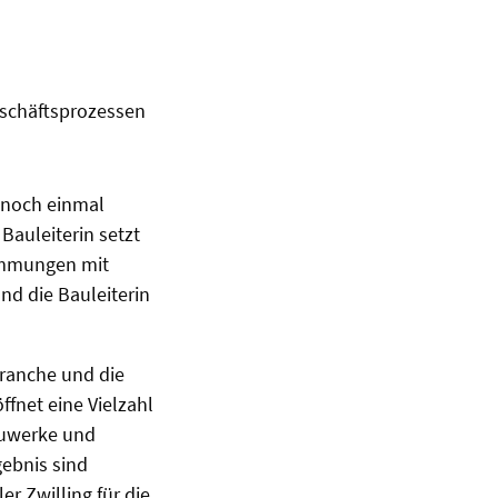
eschäftsprozessen
t noch einmal
 Bauleiterin setzt
stimmungen mit
nd die Bauleiterin
branche und die
fnet eine Vielzahl
auwerke und
gebnis sind
r Zwilling für die