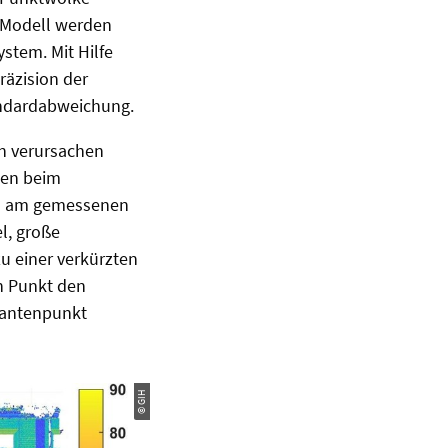
-Modell werden
stem. Mit Hilfe
räzision der
tandardabweichung.
n verursachen
den beim
ahl am gemessenen
el, große
u einer verkürzten
n Punkt den
Kantenpunkt
© GIH