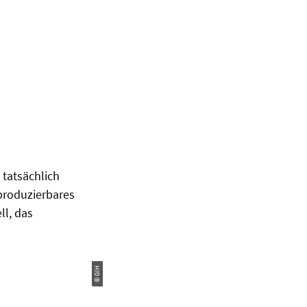
 tatsächlich
eproduzierbares
ll, das
© GIH