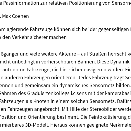
 Passinformation zur relativen Positionierung von Sensor
g. Max Coenen
m agierende Fahrzeuge können sich bei der gegenseitigen 
o den Verkehr sicherer machen
ußgänger und viele weitere Akteure – auf Straßen herrscht k
icht unbedingt in vorhersehbaren Bahnen. Diese Dynamik i
 autonome Fahrzeuge, die hier sicher navigieren wollen. Eine
an anderen Fahrzeugen orientieren. Jedes Fahrzeug trägt Se
rkennen und gemeinsam ein dynamisches Sensornetz bilden. 
 Rahmen des Graduiertenkollegs i.c.sens mit der kamerabas
 Fahrzeugen als Knoten in einem solchen Sensornetz. Dafür
en Fahrzeugen angebracht. Mit Hilfe der Stereobilder werd
 Position und Orientierung bestimmt. Die Feinlokalisierung 
rmierbares 3D-Modell. Hieraus können geeignete Merkmal