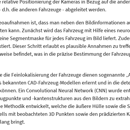
e relative Positionierung der Kameras in Bezug auf die ande
d.h. die anderen Fahrzeuge - abgeleitet werden.
ereoaufnahmen ist, dass man neben den Bildinformationen a
ten kann. Zunächst wird das Fahrzeug mit Hilfe eines neur
 eine Segmentmaske für jedes Fahrzeug im Bild liefert. Zud
iert. Dieser Schritt erlaubt es plausible Annahmen zu treffe
eise befindet, was in die präzise Bestimmung der Fahrzeu
ie die Feinlokalisierung der Fahrzeuge dienen sogenannte „
s bekannten CAD-Fahrzeug-Modellen erlernt und in die dete
können. Ein Convolutional Neural Network (CNN) wurde en
ugpunkte und -kantenstrukturen aus den Bildern zu extrahi
e Methodik entwickelt, welche die äußere Hülle sowie die 
lls mit beobachteten 3D Punkten sowie den prädizierten 
ang bringt.