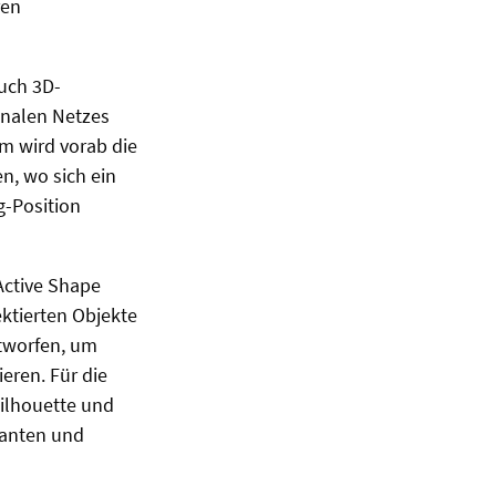
ren
uch 3D-
onalen Netzes
em wird vorab die
n, wo sich ein
g-Position
Active Shape
ktierten Objekte
tworfen, um
eren. Für die
Silhouette und
Kanten und