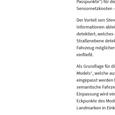
Passpunkte“) für di
Sensornetzknoten – 
Der Vorteil von St
Informationen ablei
detektiert, welches
Straßenebene detekt
Fahrzeug möglicherw
einfließt.
Als Grundlage für d
Models“, welche au
eingepasst werden 
semantische Fahrze
Einpassung wird ein
Eckpunkte des Mode
Landmarken in Einkl