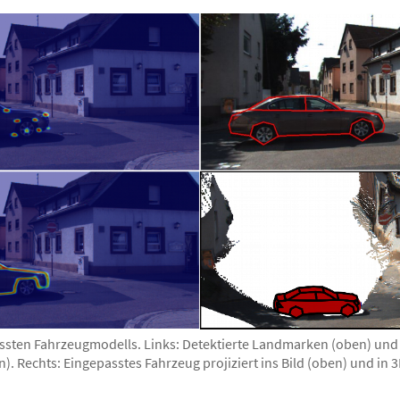
assten Fahrzeugmodells. Links: Detektierte Landmarken (oben) und 
. Rechts: Eingepasstes Fahrzeug projiziert ins Bild (oben) und in 3