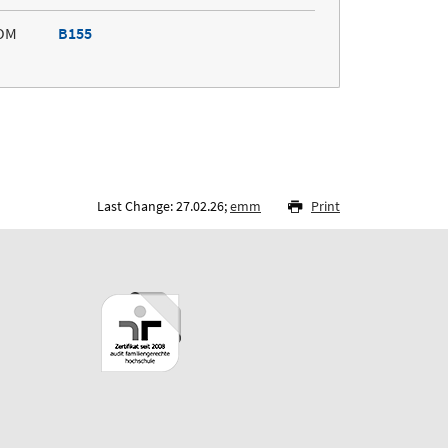
OM
B155
Last Change: 27.02.26;
emm
Print