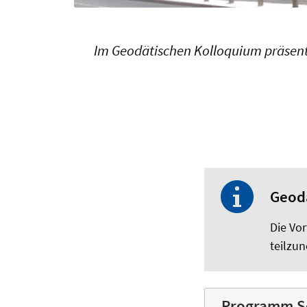
Im Geodätischen Kolloquium präsenti
Geod
Die Vor
teilzu
Programm S