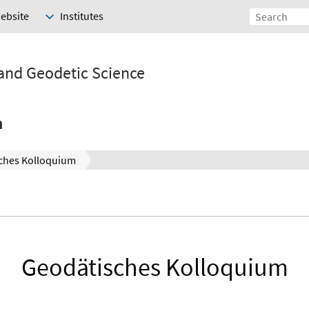
Website
Institutes
 and Geodetic Science
h
ches Kolloquium
Geodätisches Kolloquium