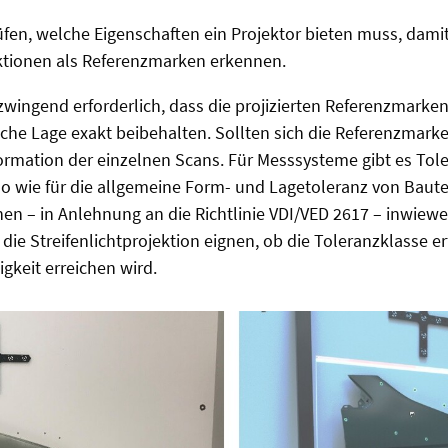
üfen, welche Eigenschaften ein Projektor bieten muss, dam
tionen als Referenzmarken erkennen.
 zwingend erforderlich, dass die projizierten Referenzmarke
iche Lage exakt beibehalten. Sollten sich die Referenzmarke
formation der einzelnen Scans. Für Messsysteme gibt es Tol
o wie für die allgemeine Form- und Lagetoleranz von Baute
en – in Anlehnung an die Richtlinie VDI/VED 2617 – inwieweit
ie Streifenlichtprojektion eignen, ob die Toleranzklasse er
gkeit erreichen wird.