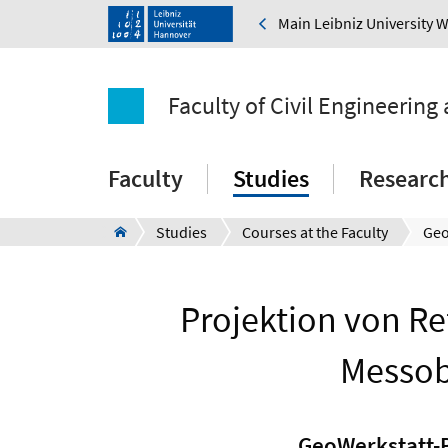
Main Leibniz University 
Faculty of Civil Engineering
Faculty
Studies
Researc
Studies
Courses at the Faculty
Projektion von R
Messobj
GeoWerkstatt-P