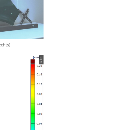
chts).
© IPI