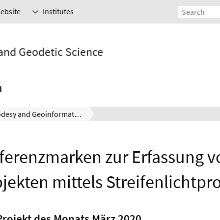
Website
Institutes
 and Geodetic Science
h
Geodesy and Geoinformatics
eferenzmarken zur Erfassung 
ekten mittels Streifenlichtpr
rojekt des Monats März 2020