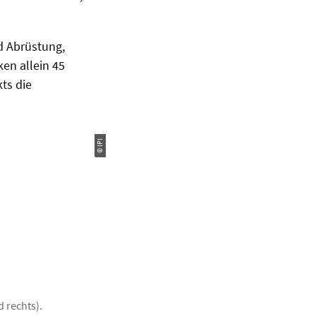
d Abrüstung,
en allein 45
kts die
© IPI
d rechts).